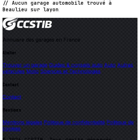
// Aucun garage automobile trouvé à
Beaulieu sur layon
Annuaire des garages en France
Atelier
Trouver un garage
Guides & conseils auto
Auto
Autres
véhicules
Moto
Sciences et Technologies
Contact
Contact
Mentions
Mentions légales
Politique de confidentialité
Politique de
cookies
© 2026 CCSTIB. Tous droits réservés.