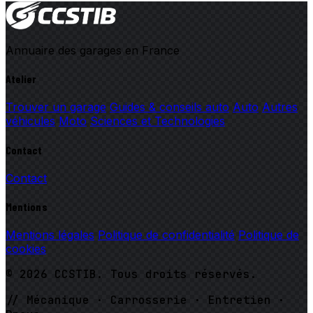
Annuaire des garages en France
Atelier
Trouver un garage
Guides & conseils auto
Auto
Autres
véhicules
Moto
Sciences et Technologies
Contact
Contact
Mentions
Mentions légales
Politique de confidentialité
Politique de
cookies
© 2026 CCSTIB. Tous droits réservés.
// Mécanique · Carrosserie · Entretien ·