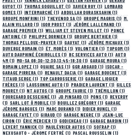
PROST
(1)
YANNICK LAMARD
(1)
GAËTAN FAVRIER
(1)
GÉRARD
GUYOT
(1)
THOMAS GOGUILLOT
(1)
XAVIER ROY
(1)
LOMBARD
GOMES
(1)
INTERMARCHÉ
(1)
ABDULLAH DURASKSAHIN
(1)
GROUPE MONFRINI
(1)
THEVENOD SA
(1)
GROUPE MAGRIS
(1)
M.
ALAIN VILLARD
(1)
IGOR PROST
(1)
JÉRÔME LALLEMAND
(1)
GARAGE PREMIER
(1)
WILLIAM ET STEVEN MILLET
(1)
PONCE
ANTOINE
(1)
PHILIPPE DORNIER
(1)
GROUPE BERTHIER
(1)
THOMAS PELLOUX-PRAYER
(1)
GAUYAT
(1)
JÊRÔME MICHAUX
(1)
DUVERGE ROMAIN
(1)
ÉT. MORÈS
(1)
VOLONTIER
(1)
TOPGOM
(1)
AUTO DAUPHINÉ ÉCHIROLLES
(1)
BC SERVICES AUTO
(1)
AUTO
4M
(1)
MO-SA 08:30-12:30,13:45-18:30
(1)
GARAGE MOURA
(1)
ROMAIN LOPEZ
(1)
QUAIRE SAS
(1)
GGR ARGAUD
(1)
ISOCAR -
GARAGE PIRRERA
(1)
RENAULT DACIA
(1)
GARAGE BOUCHET
(1)
TITAUD SERGE
(1)
TOP CARROSSERIE
(1)
GARAGE LIOGIER
FRÈRES
(1)
LAUSSONNE AUTO
(1)
PRADIER LAURENT
(1)
GILLES
MOUREY
(1)
NT AUTOS
(1)
GROUPE FAURIE
(1)
TRÉMILLON
(1)
FOUREGARD DESSEIGNÉ
(1)
JD PINSARD
(1)
PONS
(1)
REVERDY
(1)
SARL LOT Ô MOBILE
(1)
BOUILLEZ GRÉGORY
(1)
GARAGE
JÉROME BARGUES
(1)
MARC DURAND
(1)
DIDIER RUNEL
(1)
GARAGE FAYET
(1)
GIRAUD
(1)
GARAGE NEGRE
(1)
JEAN-LUC
CIRON
(1)
ÉRIC MERCIER
(1)
GODICHEAU
(1)
GARAGE BARDIN
(1)
LEVERT YANNICK
(1)
MAULÉVRIER AUTOS
(1)
SOFRAP
(1)
NEXUSAUTO - JÉROME FERTRÉ
(1)
PASCAL ROUSSELIN
(1)