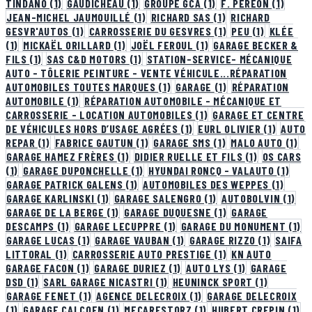
TINDANO
(1)
GAUDICHEAU
(1)
GROUPE GCA
(1)
F. PEREON
(1)
JEAN-MICHEL JAUMOUILLÉ
(1)
RICHARD SAS
(1)
RICHARD
GESVR'AUTOS
(1)
CARROSSERIE DU GESVRES
(1)
PEU
(1)
KLÉE
(1)
MICKAËL ORILLARD
(1)
JOËL FEROUL
(1)
GARAGE BECKER &
FILS
(1)
SAS C&D MOTORS
(1)
STATION-SERVICE- MÉCANIQUE
AUTO - TÔLERIE PEINTURE - VENTE VÉHICULE...RÉPARATION
AUTOMOBILES TOUTES MARQUES
(1)
GARAGE
(1)
RÉPARATION
AUTOMOBILE
(1)
RÉPARATION AUTOMOBILE - MÉCANIQUE ET
CARROSSERIE - LOCATION AUTOMOBILES
(1)
GARAGE ET CENTRE
DE VÉHICULES HORS D’USAGE AGRÉES
(1)
EURL OLIVIER
(1)
AUTO
REPAR
(1)
FABRICE GAUTUN
(1)
GARAGE SMS
(1)
MALO AUTO
(1)
GARAGE HAMEZ FRÈRES
(1)
DIDIER RUELLE ET FILS
(1)
OS CARS
(1)
GARAGE DUPONCHELLE
(1)
HYUNDAI RONCQ - VALAUTO
(1)
GARAGE PATRICK GALENS
(1)
AUTOMOBILES DES WEPPES
(1)
GARAGE KARLINSKI
(1)
GARAGE SALENGRO
(1)
AUTOBOLVIN
(1)
GARAGE DE LA BERGE
(1)
GARAGE DUQUESNE
(1)
GARAGE
DESCAMPS
(1)
GARAGE LECUPPRE
(1)
GARAGE DU MONUMENT
(1)
GARAGE LUCAS
(1)
GARAGE VAUBAN
(1)
GARAGE RIZZO
(1)
SAIFA
LITTORAL
(1)
CARROSSERIE AUTO PRESTIGE
(1)
KN AUTO
GARAGE FACON
(1)
GARAGE DURIEZ
(1)
AUTO LYS
(1)
GARAGE
DSD
(1)
SARL GARAGE NICASTRI
(1)
HEUNINCK SPORT
(1)
GARAGE FENET
(1)
AGENCE DELECROIX
(1)
GARAGE DELECROIX
(1)
GARAGE CALCOEN
(1)
MECARESTORZ
(1)
HUBERT CREPIN
(1)