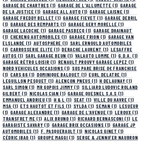
GARAGE DE CHARTRES
(1)
GARAGE DE L'ALLUMETTE
(1)
GARAGE
DE LA JUSTICE
(1)
GARAGE ALL AUTO
(1)
GARAGE LAISNE
(1)
GARAGE FREDDY BELLET
(1)
GARAGE FIEVET
(1)
GARAGE DEBRIL
(1)
GARAGE DES REMPARTS
(1)
GARAGE GERY MORELLE
(1)
GARAGE LACOCHE
(1)
GARAGE PASBECQ
(1)
GARAGE DHAINAUT
(1)
CHERENG AUTOMOBILES
(1)
GARAGE FRION
(1)
GARAGE VAN
ELSLANDE
(1)
AUTOSPHERE
(1)
SARL ERNOULD AUTOMOBILES
(1)
CARROSSERIE ELITE
(1)
DERACHE LAURENT
(1)
LESAFFRE
AUTOS
(1)
SARL GARAGE BEUN
(1)
VALAUTO LOMME
(1)
G.D.A.
(1)
GARAGE RÉTRO LOISIR
(1)
RENAULT PROUVY GARAGE LEPEZ
(1)
NORD VEHICULES OCCASIONS
(1)
SOS PARE BRISE 0€ FRANCHISE
(1)
CARS 66
(1)
DOMINIQUE BALOUET
(1)
EURL DELATRE
(1)
LEGUILLON PESQUET
(1)
ALENÇON PNEUS
(1)
H DELAUNAY
(1)
SARL SIMON
(1)
MR GOPOIS JIMMY
(1)
SILLIARD LUDOVIC ROLAND
GILBERT
(1)
NICOLAS CIAN
(1)
GARAGE QUESNEL S.A.S
(1)
EMMANUEL ANDRIEU
(1)
H & L
(1)
SEAT
(1)
VILLE DU HAVRE
(1)
MSA
(1)
ETS HAUTOT ET FILS
(1)
SYLDA
(1)
SEMAN
(1)
LESUEUR
(1)
GARAGE ALEXANDRE
(1)
GARAGE DE L'AVENUE
(1)
LEROUX
(1)
TRANSFRET ME
(1)
ALIX BRUNO
(1)
RICHARD BERNASCONI
(1)
LE
GARAGISTE SAVARY
(1)
GARAGE BRIX OCCASIONS
(1)
GARAGE JP
AUTOMOBILES
(1)
F. PASQUERAULT
(1)
NICOLAS GINET
(1)
CÉDRIC IBAO
(1)
GROUPE MAGGI
(1)
SERGE & JENNIFER NAUBRON