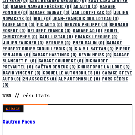
CITROEN
(0)
SARL BESNARD BROUARD
(0)
EASY CARS CENTER
(0)
GARAGE NAVEAU FRÉDÉRIC
(0)
AD AUTO
(0)
GARAGE
POMMIER
(0)
GARAGE DAUNAT
(0)
JAR LOUTFI SAS
(0)
JULIEN
NOWACZYK
(0)
IGOL
(0)
JEAN-FRANÇOIS GUILLOTEAU
(0)
FAURE AUTO
(0)
FIX AUTO
(0)
BRUZON PHILIPPE
(0)
BERNARD
ROBERT
(0)
DELURET FRANCK
(0)
GARAGE AD
(0)
POIREL
CHRISTOPHER
(0)
SARL LISTAR
(0)
FRANCK LEROUGE
(0)
JULIEN FAUCHER
(0)
BERNIER
(0)
PNEU MALIN
(0)
GARAGE
PEUGEOT DIDIER CROUILLEBOIS
(0)
S.A.R.L BATTAN
(0)
PIERRE
BENJAMIN
(0)
GARAGE HASTINGS
(0)
KEVIN MEISS
(0)
GARAGE
BLANCHET F.
(0)
GARAGE COURREGE
(0)
MICHAUDET
PREVAUTEL
(0)
GAËTAN DENEUX
(0)
CHRISTOPHE LALLOUE
(0)
DAVID VINCENT
(0)
COQUELLE AUTOMOBILES
(0)
GARAGE STEVE
AUTO
(0)
2M ASSOCIÉS
(0)
ALP AUTOMOBILE
(0)
PORS CÉDRIC
(0)
17160
// résultats
GARAGE
Sautron Pneus