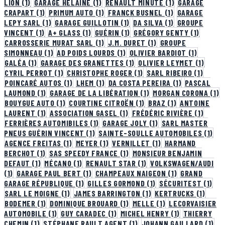
LION
(1)
GARAGE HELAINE
(1)
RENAULT MINUTE
(1)
GARAGE
CRAPART
(1)
PRIMUM AUTO
(1)
FRANCK BUSNEL
(1)
GARAGE
LEPY SARL
(1)
GARAGE GUILLOTIN
(1)
DA SILVA
(1)
GROUPE
VINCENT
(1)
A+ GLASS
(1)
GUÉRIN
(1)
GRÉGORY GENTY
(1)
CARROSSERIE MURAT SARL
(1)
J.M. DURET
(1)
GROUPE
SIMONNEAU
(1)
AD POIDS LOURDS
(1)
OLIVIER BARDIOT
(1)
GALÉA
(1)
GARAGE DES GRANETTES
(1)
OLIVIER LEYMET
(1)
CYRIL PERROT
(1)
CHRISTOPHE ROGER
(1)
SARL RIBEIRO
(1)
POINCARÉ AUTOS
(1)
LHEM
(1)
DA COSTA PEREIRA
(1)
PASCAL
LAUMOND
(1)
GARAGE DE LA LIBÉRATION
(1)
MORGAN CORONA
(1)
BOUYGUE AUTO
(1)
COURTINE CITROËN
(1)
BRAZ
(1)
ANTOINE
LAURENT
(1)
ASSOCIATION GASEL
(1)
FRÉDÉRIC RIVIÈRE
(1)
FERRIÈRES AUTOMIBILES
(1)
GARAGE JOLY
(1)
SARL MASTER
PNEUS GUÉRIN VINCENT
(1)
SAINTE-SOULLE AUTOMOBILES
(1)
AGENCE FREITAS
(1)
MEYER
(1)
VERNILLET
(1)
HARMAND
BERCHOT
(1)
SAS SPEEDY FRANCE
(1)
MONSIEUR BENJAMIN
DEFAUT
(1)
MÉCANO
(1)
RENAULT STAR
(1)
VOLKSWAGEN/AUDI
(1)
GARAGE PAUL BERT
(1)
CHAMPEAUX NAIGEON
(1)
GRAND
GARAGE RÉPUBLIQUE
(1)
GILLES GORMOND
(1)
SÉCURITEST
(1)
SARL LE MOIGNE
(1)
JAMES BARRINGTON
(1)
KERTRUCKS
(1)
BODEMER
(1)
DOMINIQUE BROUARD
(1)
MELLE
(1)
LECORVAISIER
AUTOMOBILE
(1)
GUY CARADEC
(1)
MICHEL HENRY
(1)
THIERRY
CHEMIN
(1)
STÉPHANE RAULT AGENT
(1)
JOHANN GAILLARD
(1)