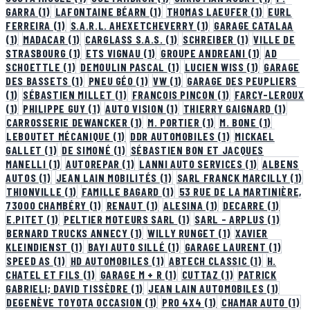
GARRA
(1)
LAFONTAINE BÉARN
(1)
THOMAS LAEUFER
(1)
EURL
FERREIRA
(1)
S.A.R.L. AHEXETCHEVERRY
(1)
GARAGE CATALAA
(1)
MADACAR
(1)
CARGLASS S.A.S.
(1)
SCHREIBER
(1)
VILLE DE
STRASBOURG
(1)
ETS VIGNAU
(1)
GROUPE ANDREANI
(1)
AD
SCHOETTLE
(1)
DEMOULIN PASCAL
(1)
LUCIEN WISS
(1)
GARAGE
DES BASSETS
(1)
PNEU GÉO
(1)
VW
(1)
GARAGE DES PEUPLIERS
(1)
SÉBASTIEN MILLET
(1)
FRANCOIS PINCON
(1)
FARCY-LEROUX
(1)
PHILIPPE GUY
(1)
AUTO VISION
(1)
THIERRY GAIGNARD
(1)
CARROSSERIE DEWANCKER
(1)
M. PORTIER
(1)
M. BONE
(1)
LEBOUTET MÉCANIQUE
(1)
DDR AUTOMOBILES
(1)
MICKAEL
GALLET
(1)
DE SIMONÉ
(1)
SÉBASTIEN BON ET JACQUES
MANELLI
(1)
AUTOREPAR
(1)
LANNI AUTO SERVICES
(1)
ALBENS
AUTOS
(1)
JEAN LAIN MOBILITÉS
(1)
SARL FRANCK MARCILLY
(1)
THIONVILLE
(1)
FAMILLE BAGARD
(1)
53 RUE DE LA MARTINIÈRE,
73000 CHAMBÉRY
(1)
RENAUT
(1)
ALESINA
(1)
DECARRE
(1)
E.PITET
(1)
PELTIER MOTEURS SARL
(1)
SARL - ARPLUS
(1)
BERNARD TRUCKS ANNECY
(1)
WILLY RUNGET
(1)
XAVIER
KLEINDIENST
(1)
BAYI AUTO SILLÉ
(1)
GARAGE LAURENT
(1)
SPEED AS
(1)
HD AUTOMOBILES
(1)
ABTECH CLASSIC
(1)
H.
CHATEL ET FILS
(1)
GARAGE M + R
(1)
CUTTAZ
(1)
PATRICK
GABRIELI; DAVID TISSÈDRE
(1)
JEAN LAIN AUTOMOBILES
(1)
DEGENÈVE TOYOTA OCCASION
(1)
PRO 4X4
(1)
CHAMAR AUTO
(1)