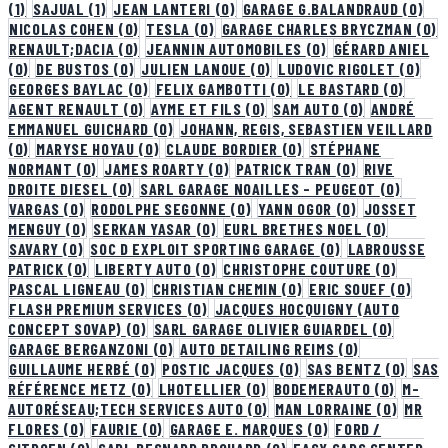
(1)
SAJUAL
(1)
JEAN LANTERI
(0)
GARAGE G.BALANDRAUD
(0)
NICOLAS COHEN
(0)
TESLA
(0)
GARAGE CHARLES BRYCZMAN
(0)
RENAULT;DACIA
(0)
JEANNIN AUTOMOBILES
(0)
GÉRARD ANIEL
(0)
DE BUSTOS
(0)
JULIEN LANOUE
(0)
LUDOVIC RIGOLET
(0)
GEORGES BAYLAC
(0)
FELIX GAMBOTTI
(0)
LE BASTARD
(0)
AGENT RENAULT
(0)
AYME ET FILS
(0)
SAM AUTO
(0)
ANDRÉ
EMMANUEL GUICHARD
(0)
JOHANN, REGIS, SEBASTIEN VEILLARD
(0)
MARYSE HOYAU
(0)
CLAUDE BORDIER
(0)
STÉPHANE
NORMANT
(0)
JAMES ROARTY
(0)
PATRICK TRAN
(0)
RIVE
DROITE DIESEL
(0)
SARL GARAGE NOAILLES - PEUGEOT
(0)
VARGAS
(0)
RODOLPHE SEGONNE
(0)
YANN OGOR
(0)
JOSSET
MENGUY
(0)
SERKAN YASAR
(0)
EURL BRETHES NOEL
(0)
SAVARY
(0)
SOC D EXPLOIT SPORTING GARAGE
(0)
LABROUSSE
PATRICK
(0)
LIBERTY AUTO
(0)
CHRISTOPHE COUTURE
(0)
PASCAL LIGNEAU
(0)
CHRISTIAN CHEMIN
(0)
ERIC SOUEF
(0)
FLASH PREMIUM SERVICES
(0)
JACQUES HOCQUIGNY (AUTO
CONCEPT SOVAP)
(0)
SARL GARAGE OLIVIER GUIARDEL
(0)
GARAGE BERGANZONI
(0)
AUTO DETAILING REIMS
(0)
GUILLAUME HERBÉ
(0)
POSTIC JACQUES
(0)
SAS BENTZ
(0)
SAS
RÉFÉRENCE METZ
(0)
LHOTELLIER
(0)
BODEMERAUTO
(0)
M-
AUTORÉSEAU;TECH SERVICES AUTO
(0)
MAN LORRAINE
(0)
MR
FLORES
(0)
FAURIE
(0)
GARAGE E. MARQUES
(0)
FORD /