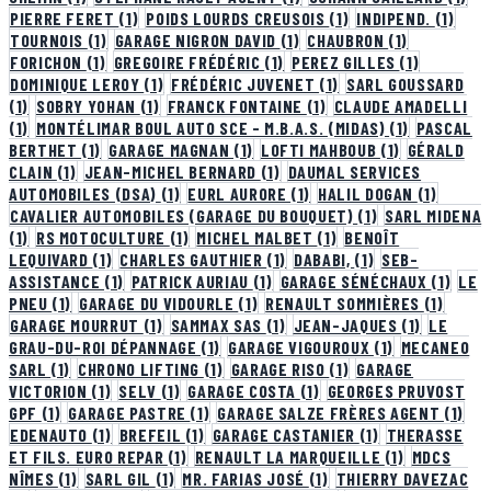
PIERRE FERET
(1)
POIDS LOURDS CREUSOIS
(1)
INDIPEND.
(1)
TOURNOIS
(1)
GARAGE NIGRON DAVID
(1)
CHAUBRON
(1)
FORICHON
(1)
GREGOIRE FRÉDÉRIC
(1)
PEREZ GILLES
(1)
DOMINIQUE LEROY
(1)
FRÉDÉRIC JUVENET
(1)
SARL GOUSSARD
(1)
SOBRY YOHAN
(1)
FRANCK FONTAINE
(1)
CLAUDE AMADELLI
(1)
MONTÉLIMAR BOUL AUTO SCE - M.B.A.S. (MIDAS)
(1)
PASCAL
BERTHET
(1)
GARAGE MAGNAN
(1)
LOFTI MAHBOUB
(1)
GÉRALD
CLAIN
(1)
JEAN-MICHEL BERNARD
(1)
DAUMAL SERVICES
AUTOMOBILES (DSA)
(1)
EURL AURORE
(1)
HALIL DOGAN
(1)
CAVALIER AUTOMOBILES (GARAGE DU BOUQUET)
(1)
SARL MIDENA
(1)
RS MOTOCULTURE
(1)
MICHEL MALBET
(1)
BENOÎT
LEQUIVARD
(1)
CHARLES GAUTHIER
(1)
DABABI,
(1)
SEB-
ASSISTANCE
(1)
PATRICK AURIAU
(1)
GARAGE SÉNÉCHAUX
(1)
LE
PNEU
(1)
GARAGE DU VIDOURLE
(1)
RENAULT SOMMIÈRES
(1)
GARAGE MOURRUT
(1)
SAMMAX SAS
(1)
JEAN-JAQUES
(1)
LE
GRAU-DU-ROI DÉPANNAGE
(1)
GARAGE VIGOUROUX
(1)
MECANEO
SARL
(1)
CHRONO LIFTING
(1)
GARAGE RISO
(1)
GARAGE
VICTORION
(1)
SELV
(1)
GARAGE COSTA
(1)
GEORGES PRUVOST
GPF
(1)
GARAGE PASTRE
(1)
GARAGE SALZE FRÈRES AGENT
(1)
EDENAUTO
(1)
BREFEIL
(1)
GARAGE CASTANIER
(1)
THERASSE
ET FILS. EURO REPAR
(1)
RENAULT LA MARQUEILLE
(1)
MDCS
NÎMES
(1)
SARL GIL
(1)
MR. FARIAS JOSÉ
(1)
THIERRY DAVEZAC