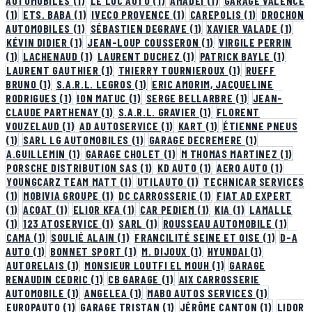
AUTOMOBILES
(1)
LE LUC AUTO
(1)
AMADEI
(1)
GARAGE VALENCE
(1)
ETS. BABA
(1)
IVECO PROVENCE
(1)
CAREPOLIS
(1)
DROCHON
AUTOMOBILES
(1)
SÉBASTIEN DEGRAVE
(1)
XAVIER VALADE
(1)
KÉVIN DIDIER
(1)
JEAN-LOUP COUSSERON
(1)
VIRGILE PERRIN
(1)
LACHENAUD
(1)
LAURENT DUCHEZ
(1)
PATRICK BAYLE
(1)
LAURENT GAUTHIER
(1)
THIERRY TOURNIEROUX
(1)
RUEFF
BRUNO
(1)
S.A.R.L. LEGROS
(1)
ERIC AMORIM, JACQUELINE
RODRIGUES
(1)
ION MATUC
(1)
SERGE BELLARBRE
(1)
JEAN-
CLAUDE PARTHENAY
(1)
S.A.R.L. GRAVIER
(1)
FLORENT
VOUZELAUD
(1)
AD AUTOSERVICE
(1)
KART
(1)
ÉTIENNE PNEUS
(1)
SARL LG AUTOMOBILES
(1)
GARAGE DECREMERE
(1)
A.GUILLEMIN
(1)
GARAGE CHOLET
(1)
M THOMAS MARTINEZ
(1)
PORSCHE DISTRIBUTION SAS
(1)
KD AUTO
(1)
AERO AUTO
(1)
YOUNGCARZ TEAM MATT
(1)
UTILAUTO
(1)
TECHNICAR SERVICES
(1)
MOBIVIA GROUPE
(1)
DC CARROSSERIE
(1)
FIAT AD EXPERT
(1)
ACOAT
(1)
ELIOR KFA
(1)
CAR PEDIEM
(1)
KIA
(1)
LAMALLE
(1)
123 ATOSERVICE
(1)
SARL
(1)
ROUSSEAU AUTOMOBILE
(1)
CAMA
(1)
SOULIÉ ALAIN
(1)
FRANCILITÉ SEINE ET OISE
(1)
D-A
AUTO
(1)
BONNET SPORT
(1)
M. DIJOUX
(1)
HYUNDAI
(1)
AUTORELAIS
(1)
MONSIEUR LOUTFI EL MOUH
(1)
GARAGE
RENAUDIN CEDRIC
(1)
CB GARAGE
(1)
AIX CARROSSERIE
AUTOMOBILE
(1)
ANGELEA
(1)
MABO AUTOS SERVICES
(1)
EUROPAUTO
(1)
GARAGE TRISTAN
(1)
JÉRÔME CANTON
(1)
LIDOR