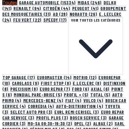
Toutes
GARAGE AUTOMOBILE
(15334)
MIDAS
(246)
DELKO
(141)
RENAULT
(94)
CITROËN
(44)
PEUGEOT
(41)
GROUPEMENT
DES MOUSQUETAIRES
(31)
AD
(28)
NORAUTO
(26)
E. LECLERC
(24)
FEU VERT
(22)
SPEEDY
(17)
VOIR TOUTES LES CATÉGORIES
TOP GARAGE
(17)
EUROMASTER
(14)
MOTRIO
(12)
EUROREPAR
(10)
CARGLASS
(9)
FIRST STOP
(8)
E.LECLERC
(8)
DISTINXION
(8)
PRECISIUM
(8)
EURO REPAR
(7)
FORD
(6)
AXIAL
(6)
POINT
S
(6)
MONDIAL PARE-BRISE
(5)
PROFIL +
(5)
TOTAL
(5)
AUTO
PRIMO
(4)
MERCEDES-BENZ
(4)
FIAT
(4)
VULCO
(4)
BOSCH CAR
SERVICE
(4)
COBREDIA
(4)
AUTO-DISTRIBUTION
(4)
TOYOTA
(3)
SELECT AUTO PRO
(3)
EURL REMI CERISEL
(3)
EURO REPAR
CAR SERVICE
(3)
PROFIL PLUS
(3)
BOSCH SERVICE
(3)
GARAGE
CORDIER
(3)
MO-SA 08:30-19:30
(2)
OPEL
(2)
ALBAX
(2)
SARL