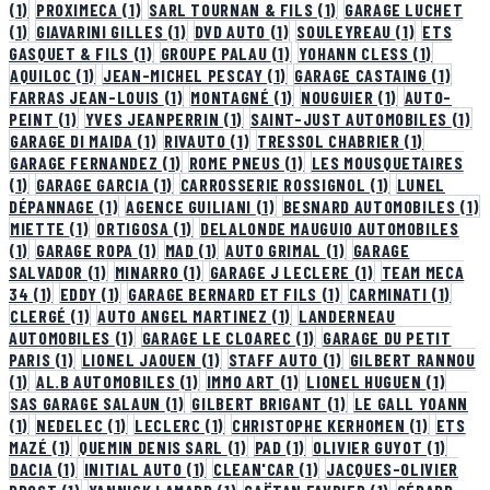
(1)
PROXIMECA
(1)
SARL TOURNAN & FILS
(1)
GARAGE LUCHET
(1)
GIAVARINI GILLES
(1)
DVD AUTO
(1)
SOULEYREAU
(1)
ETS
GASQUET & FILS
(1)
GROUPE PALAU
(1)
YOHANN CLESS
(1)
AQUILOC
(1)
JEAN-MICHEL PESCAY
(1)
GARAGE CASTAING
(1)
FARRAS JEAN-LOUIS
(1)
MONTAGNÉ
(1)
NOUGUIER
(1)
AUTO-
PEINT
(1)
YVES JEANPERRIN
(1)
SAINT-JUST AUTOMOBILES
(1)
GARAGE DI MAIDA
(1)
RIVAUTO
(1)
TRESSOL CHABRIER
(1)
GARAGE FERNANDEZ
(1)
ROME PNEUS
(1)
LES MOUSQUETAIRES
(1)
GARAGE GARCIA
(1)
CARROSSERIE ROSSIGNOL
(1)
LUNEL
DÉPANNAGE
(1)
AGENCE GUILIANI
(1)
BESNARD AUTOMOBILES
(1)
MIETTE
(1)
ORTIGOSA
(1)
DELALONDE MAUGUIO AUTOMOBILES
(1)
GARAGE ROPA
(1)
MAD
(1)
AUTO GRIMAL
(1)
GARAGE
SALVADOR
(1)
MINARRO
(1)
GARAGE J LECLERE
(1)
TEAM MECA
34
(1)
EDDY
(1)
GARAGE BERNARD ET FILS
(1)
CARMINATI
(1)
CLERGÉ
(1)
AUTO ANGEL MARTINEZ
(1)
LANDERNEAU
AUTOMOBILES
(1)
GARAGE LE CLOAREC
(1)
GARAGE DU PETIT
PARIS
(1)
LIONEL JAOUEN
(1)
STAFF AUTO
(1)
GILBERT RANNOU
(1)
AL.B AUTOMOBILES
(1)
IMMO ART
(1)
LIONEL HUGUEN
(1)
SAS GARAGE SALAUN
(1)
GILBERT BRIGANT
(1)
LE GALL YOANN
(1)
NEDELEC
(1)
LECLERC
(1)
CHRISTOPHE KERHOMEN
(1)
ETS
MAZÉ
(1)
QUEMIN DENIS SARL
(1)
PAD
(1)
OLIVIER GUYOT
(1)
DACIA
(1)
INITIAL AUTO
(1)
CLEAN'CAR
(1)
JACQUES-OLIVIER