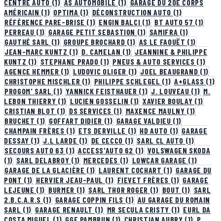
CENTRE AUTO
(1)
AS AUTOMOBILE
(1)
GARAGE DU 20E CORPS
AMÉRICAIN
(1)
OPTIMA
(1)
DÉCONSTRUCTION AUTO
(1)
RÉFÉRENCE PARE-BRISE
(1)
ENGIN BALCI
(1)
BT AUTO 57
(1)
PERREAU
(1)
GARAGE PETIT SEBASTION
(1)
SAMIFRA
(1)
GAUTHÉ SARL
(1)
GROUPE BROCHARD
(1)
AS LE FAOUËT
(1)
JEAN-MARC KUNTZ
(1)
D. CAMELAN
(1)
JEANNINE & PHILIPPE
KUNTZ
(1)
STEPHANE PRADO
(1)
PNEUS & AUTO SERVICES
(1)
AGENCE HEMMER
(1)
LUDOVIC OLIGER
(1)
JOEL BEAUGRAND
(1)
CHRISTOPHE MISCHLER
(1)
PHILIPPE SCHLEGEL
(1)
A+GLASS
(1)
PROGOM' SARL
(1)
YANNICK FEISTHAUER
(1)
J. LOUVEAU
(1)
M.
LEBON THIERRY
(1)
LUCIEN GOSSELIN
(1)
XAVIER BOULAY
(1)
CRISTIAN BLOT
(1)
DS SERVICES
(1)
MAXENCE MAULNY
(1)
BRUCHET
(1)
GOFFART DIDIER
(1)
GARAGE VALDIEU
(1)
CHAMPAIN FRÈRES
(1)
ETS DERVILLE
(1)
HD AUTO
(1)
GARAGE
DESSAY
(1)
J.L LARDE
(1)
DE CECCO
(1)
SARL CL AUTO
(1)
SECOURS AUTO 63
(1)
ACCESS'AUTO 62
(1)
VOLSWAGEN SKODA
(1)
SARL DELABROY
(1)
MERCEDES
(1)
LOWCAR GARAGE
(1)
GARAGE DE LA GLACIÈRE
(1)
LAURENT COCHART
(1)
GARAGE DU
PONT
(1)
HERVIER JEAU-PAUL
(1)
FIEVET FRÈRES
(1)
GARAGE
LEJEUNE
(1)
BURMER
(1)
SARL THOR ROGER
(1)
BOUT
(1)
SARL
2.B.C.A.R.S
(1)
GARAGE COPPIN FILS
(1)
AU GARAGE DU ROMAIN
SARL
(1)
GARAGE RENAULT
(1)
MR SECULA CRISTY
(1)
EURL DA
COSTA MIGUEL
(1)
GGE PAMBRUN
(1)
CHRISTIAN AUBRY
(1)
P.