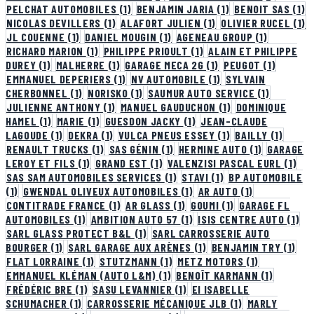
PELCHAT AUTOMOBILES
(1)
BENJAMIN JARIA
(1)
BENOIT SAS
(1)
NICOLAS DEVILLERS
(1)
ALAFORT JULIEN
(1)
OLIVIER RUCEL
(1)
JL COUENNE
(1)
DANIEL MOUGIN
(1)
AGENEAU GROUP
(1)
RICHARD MARION
(1)
PHILIPPE PRIOULT
(1)
ALAIN ET PHILIPPE
DUREY
(1)
MALHERRE
(1)
GARAGE MECA 2G
(1)
PEUGOT
(1)
EMMANUEL DEPERIERS
(1)
NV AUTOMOBILE
(1)
SYLVAIN
CHERBONNEL
(1)
NORISKO
(1)
SAUMUR AUTO SERVICE
(1)
JULIENNE ANTHONY
(1)
MANUEL GAUDUCHON
(1)
DOMINIQUE
HAMEL
(1)
MARIE
(1)
GUESDON JACKY
(1)
JEAN-CLAUDE
LAGOUDE
(1)
DEKRA
(1)
VULCA PNEUS ESSEY
(1)
BAILLY
(1)
RENAULT TRUCKS
(1)
SAS GÉNIN
(1)
HERMINE AUTO
(1)
GARAGE
LEROY ET FILS
(1)
GRAND EST
(1)
VALENZISI PASCAL EURL
(1)
SAS SAM AUTOMOBILES SERVICES
(1)
STAVI
(1)
BP AUTOMOBILE
(1)
GWENDAL OLIVEUX AUTOMOBILES
(1)
AR AUTO
(1)
CONTITRADE FRANCE
(1)
AR GLASS
(1)
GOUMI
(1)
GARAGE FL
AUTOMOBILES
(1)
AMBITION AUTO 57
(1)
ISIS CENTRE AUTO
(1)
SARL GLASS PROTECT B&L
(1)
SARL CARROSSERIE AUTO
BOURGER
(1)
SARL GARAGE AUX ARÈNES
(1)
BENJAMIN TRY
(1)
FLAT LORRAINE
(1)
STUTZMANN
(1)
METZ MOTORS
(1)
EMMANUEL KLÉMAN (AUTO L&M)
(1)
BENOÎT KARMANN
(1)
FRÉDÉRIC BRE
(1)
SASU LEVANNIER
(1)
EI ISABELLE
SCHUMACHER
(1)
CARROSSERIE MÉCANIQUE JLB
(1)
MARLY