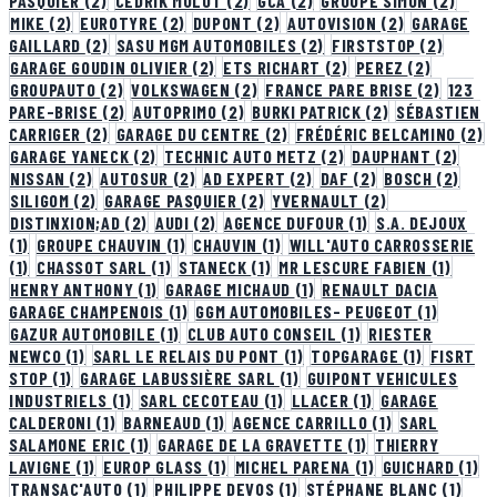
PASQUIER
(2)
CÉDRIK MULOT
(2)
GCA
(2)
GROUPE SIMON
(2)
MIKE
(2)
EUROTYRE
(2)
DUPONT
(2)
AUTOVISION
(2)
GARAGE
GAILLARD
(2)
SASU MGM AUTOMOBILES
(2)
FIRSTSTOP
(2)
GARAGE GOUDIN OLIVIER
(2)
ETS RICHART
(2)
PEREZ
(2)
GROUPAUTO
(2)
VOLKSWAGEN
(2)
FRANCE PARE BRISE
(2)
123
PARE-BRISE
(2)
AUTOPRIMO
(2)
BURKI PATRICK
(2)
SÉBASTIEN
CARRIGER
(2)
GARAGE DU CENTRE
(2)
FRÉDÉRIC BELCAMINO
(2)
GARAGE YANECK
(2)
TECHNIC AUTO METZ
(2)
DAUPHANT
(2)
NISSAN
(2)
AUTOSUR
(2)
AD EXPERT
(2)
DAF
(2)
BOSCH
(2)
SILIGOM
(2)
GARAGE PASQUIER
(2)
YVERNAULT
(2)
DISTINXION;AD
(2)
AUDI
(2)
AGENCE DUFOUR
(1)
S.A. DEJOUX
(1)
GROUPE CHAUVIN
(1)
CHAUVIN
(1)
WILL'AUTO CARROSSERIE
(1)
CHASSOT SARL
(1)
STANECK
(1)
MR LESCURE FABIEN
(1)
HENRY ANTHONY
(1)
GARAGE MICHAUD
(1)
RENAULT DACIA
GARAGE CHAMPENOIS
(1)
GGM AUTOMOBILES- PEUGEOT
(1)
GAZUR AUTOMOBILE
(1)
CLUB AUTO CONSEIL
(1)
RIESTER
NEWCO
(1)
SARL LE RELAIS DU PONT
(1)
TOPGARAGE
(1)
FISRT
STOP
(1)
GARAGE LABUSSIÈRE SARL
(1)
GUIPONT VEHICULES
INDUSTRIELS
(1)
SARL CECOTEAU
(1)
LLACER
(1)
GARAGE
CALDERONI
(1)
BARNEAUD
(1)
AGENCE CARRILLO
(1)
SARL
SALAMONE ERIC
(1)
GARAGE DE LA GRAVETTE
(1)
THIERRY
LAVIGNE
(1)
EUROP GLASS
(1)
MICHEL PARENA
(1)
GUICHARD
(1)
TRANSAC'AUTO
(1)
PHILIPPE DEVOS
(1)
STÉPHANE BLANC
(1)