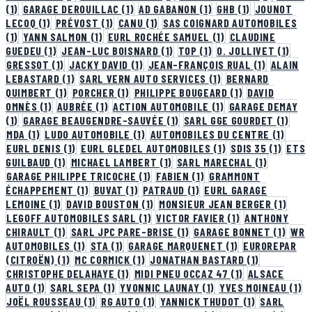
(1)
GARAGE DEROUILLAC
(1)
AD GABANON
(1)
GHB
(1)
JOUNOT
LECOQ
(1)
PRÉVOST
(1)
CANU
(1)
SAS COIGNARD AUTOMOBILES
(1)
YANN SALMON
(1)
EURL ROCHÉE SAMUEL
(1)
CLAUDINE
GUEDEU
(1)
JEAN-LUC BOISNARD
(1)
TOP
(1)
O. JOLLIVET
(1)
GRESSOT
(1)
JACKY DAVID
(1)
JEAN-FRANÇOIS RUAL
(1)
ALAIN
LEBASTARD
(1)
SARL VERN AUTO SERVICES
(1)
BERNARD
QUIMBERT
(1)
PORCHER
(1)
PHILIPPE BOUGEARD
(1)
DAVID
OMNÈS
(1)
AUBRÉE
(1)
ACTION AUTOMOBILE
(1)
GARAGE DEMAY
(1)
GARAGE BEAUGENDRE-SAUVÉE
(1)
SARL GGE GOURDET
(1)
MDA
(1)
LUDO AUTOMOBILE
(1)
AUTOMOBILES DU CENTRE
(1)
EURL DENIS
(1)
EURL GLEDEL AUTOMOBILES
(1)
SDIS 35
(1)
ETS
GUILBAUD
(1)
MICHAEL LAMBERT
(1)
SARL MARECHAL
(1)
GARAGE PHILIPPE TRICOCHE
(1)
FABIEN
(1)
GRAMMONT
ÉCHAPPEMENT
(1)
BUVAT
(1)
PATRAUD
(1)
EURL GARAGE
LEMOINE
(1)
DAVID BOUSTON
(1)
MONSIEUR JEAN BERGER
(1)
LEGOFF AUTOMOBILES SARL
(1)
VICTOR FAVIER
(1)
ANTHONY
CHIRAULT
(1)
SARL JPC PARE-BRISE
(1)
GARAGE BONNET
(1)
WR
AUTOMOBILES
(1)
STA
(1)
GARAGE MARQUENET
(1)
EUROREPAR
(CITROËN)
(1)
MC CORMICK
(1)
JONATHAN BASTARD
(1)
CHRISTOPHE DELAHAYE
(1)
MIDI PNEU OCCAZ 47
(1)
ALSACE
AUTO
(1)
SARL SEPA
(1)
YVONNIC LAUNAY
(1)
YVES MOINEAU
(1)
JOËL ROUSSEAU
(1)
RG AUTO
(1)
YANNICK THUDOT
(1)
SARL