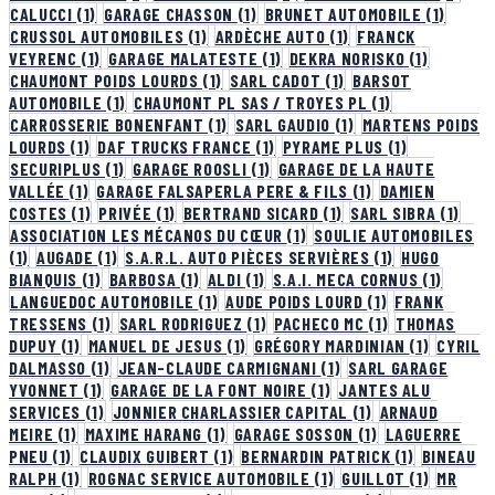
CALUCCI
(1)
GARAGE CHASSON
(1)
BRUNET AUTOMOBILE
(1)
CRUSSOL AUTOMOBILES
(1)
ARDÈCHE AUTO
(1)
FRANCK
VEYRENC
(1)
GARAGE MALATESTE
(1)
DEKRA NORISKO
(1)
CHAUMONT POIDS LOURDS
(1)
SARL CADOT
(1)
BARSOT
AUTOMOBILE
(1)
CHAUMONT PL SAS / TROYES PL
(1)
CARROSSERIE BONENFANT
(1)
SARL GAUDIO
(1)
MARTENS POIDS
LOURDS
(1)
DAF TRUCKS FRANCE
(1)
PYRAME PLUS
(1)
SECURIPLUS
(1)
GARAGE ROOSLI
(1)
GARAGE DE LA HAUTE
VALLÉE
(1)
GARAGE FALSAPERLA PERE & FILS
(1)
DAMIEN
COSTES
(1)
PRIVÉE
(1)
BERTRAND SICARD
(1)
SARL SIBRA
(1)
ASSOCIATION LES MÉCANOS DU CŒUR
(1)
SOULIE AUTOMOBILES
(1)
AUGADE
(1)
S.A.R.L. AUTO PIÈCES SERVIÈRES
(1)
HUGO
BIANQUIS
(1)
BARBOSA
(1)
ALDI
(1)
S.A.I. MECA CORNUS
(1)
LANGUEDOC AUTOMOBILE
(1)
AUDE POIDS LOURD
(1)
FRANK
TRESSENS
(1)
SARL RODRIGUEZ
(1)
PACHECO MC
(1)
THOMAS
DUPUY
(1)
MANUEL DE JESUS
(1)
GRÉGORY MARDINIAN
(1)
CYRIL
DALMASSO
(1)
JEAN-CLAUDE CARMIGNANI
(1)
SARL GARAGE
YVONNET
(1)
GARAGE DE LA FONT NOIRE
(1)
JANTES ALU
SERVICES
(1)
JONNIER CHARLASSIER CAPITAL
(1)
ARNAUD
MEIRE
(1)
MAXIME HARANG
(1)
GARAGE SOSSON
(1)
LAGUERRE
PNEU
(1)
CLAUDIX GUIBERT
(1)
BERNARDIN PATRICK
(1)
BINEAU
RALPH
(1)
ROGNAC SERVICE AUTOMOBILE
(1)
GUILLOT
(1)
MR