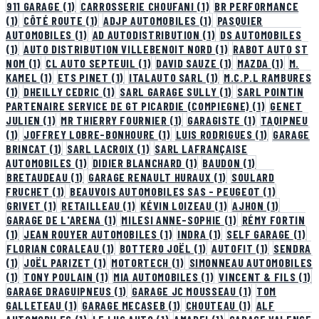
911 GARAGE
(1)
CARROSSERIE CHOUFANI
(1)
BR PERFORMANCE
(1)
CÔTÉ ROUTE
(1)
ADJP AUTOMOBILES
(1)
PASQUIER
AUTOMOBILES
(1)
AD AUTODISTRIBUTION
(1)
DS AUTOMOBILES
(1)
AUTO DISTRIBUTION VILLEBENOIT NORD
(1)
RABOT AUTO ST
NOM
(1)
CL AUTO SEPTEUIL
(1)
DAVID SAUZE
(1)
MAZDA
(1)
M.
KAMEL
(1)
ETS PINET
(1)
ITALAUTO SARL
(1)
M.C.P.L RAMBURES
(1)
DHEILLY CEDRIC
(1)
SARL GARAGE SULLY
(1)
SARL POINTIN
PARTENAIRE SERVICE DE GT PICARDIE (COMPIEGNE)
(1)
GENET
JULIEN
(1)
MR THIERRY FOURNIER
(1)
GARAGISTE
(1)
TAQIPNEU
(1)
JOFFREY LOBRE-BONHOURE
(1)
LUIS RODRIGUES
(1)
GARAGE
BRINCAT
(1)
SARL LACROIX
(1)
SARL LAFRANÇAISE
AUTOMOBILES
(1)
DIDIER BLANCHARD
(1)
BAUDON
(1)
BRETAUDEAU
(1)
GARAGE RENAULT HURAUX
(1)
SOULARD
FRUCHET
(1)
BEAUVOIS AUTOMOBILES SAS - PEUGEOT
(1)
GRIVET
(1)
RETAILLEAU
(1)
KÉVIN LOIZEAU
(1)
AJHON
(1)
GARAGE DE L'ARENA
(1)
MILESI ANNE-SOPHIE
(1)
RÉMY FORTIN
(1)
JEAN ROUYER AUTOMOBILES
(1)
INDRA
(1)
SELF GARAGE
(1)
FLORIAN CORALEAU
(1)
BOTTERO JOËL
(1)
AUTOFIT
(1)
SENDRA
(1)
JOËL PARIZET
(1)
MOTORTECH
(1)
SIMONNEAU AUTOMOBILES
(1)
TONY POULAIN
(1)
MIA AUTOMOBILES
(1)
VINCENT & FILS
(1)
GARAGE DRAGUIPNEUS
(1)
GARAGE JC MOUSSEAU
(1)
TOM
GALLETEAU
(1)
GARAGE MECASEB
(1)
CHOUTEAU
(1)
ALF