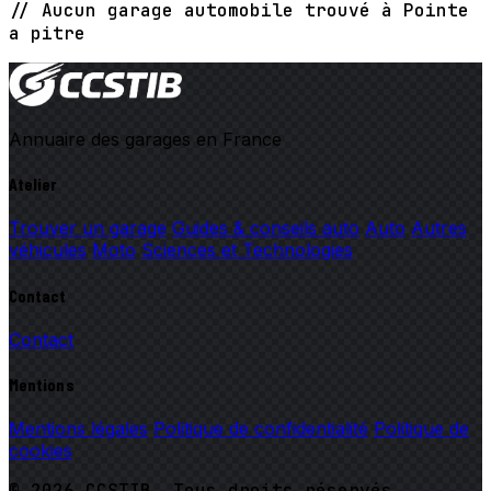
// Aucun garage automobile trouvé à Pointe
a pitre
Annuaire des garages en France
Atelier
Trouver un garage
Guides & conseils auto
Auto
Autres
véhicules
Moto
Sciences et Technologies
Contact
Contact
Mentions
Mentions légales
Politique de confidentialité
Politique de
cookies
© 2026 CCSTIB. Tous droits réservés.