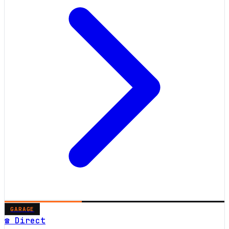
GARAGE
☎ Direct