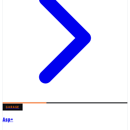
GARAGE
Asp+