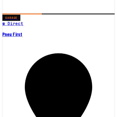
GARAGE
☎ Direct
Pneu First