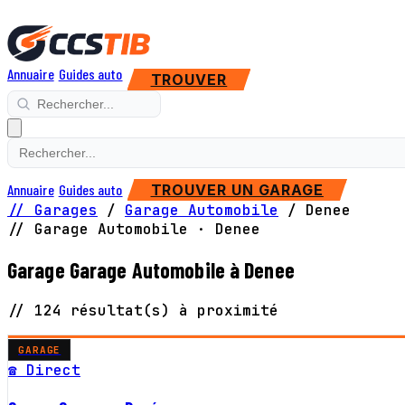
Annuaire
Guides auto
TROUVER
Annuaire
Guides auto
TROUVER UN GARAGE
// Garages
/
Garage Automobile
/
Denee
// Garage Automobile · Denee
Garage Garage Automobile à Denee
// 124 résultat(s) à proximité
GARAGE
☎ Direct