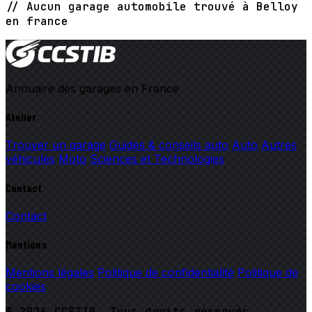
// Aucun garage automobile trouvé à Belloy
en france
Annuaire des garages en France
Atelier
Trouver un garage
Guides & conseils auto
Auto
Autres
véhicules
Moto
Sciences et Technologies
Contact
Contact
Mentions
Mentions légales
Politique de confidentialité
Politique de
cookies
© 2026 CCSTIB. Tous droits réservés.