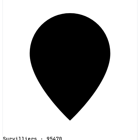
Survilliers
· 95470