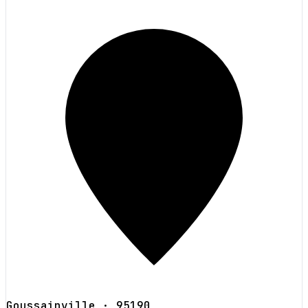
Goussainville
· 95190