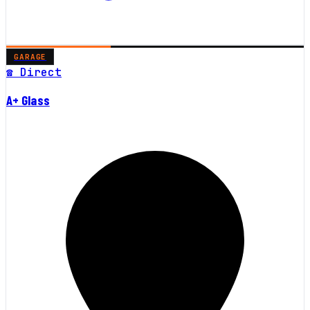
GARAGE
☎ Direct
A+ Glass