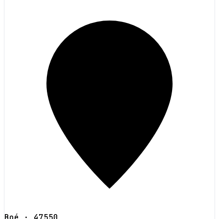
Boé
· 47550