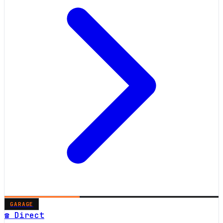
GARAGE
☎ Direct