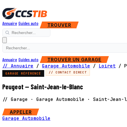
Annuaire
Guides auto
TROUVER
Annuaire
Guides auto
TROUVER UN GARAGE
// Annuaire
/
Garage Automobile
/
Loiret
/
P
// CONTACT DIRECT
GARAGE RÉFÉRENCÉ
Peugeot — Saint-Jean-le-Blanc
// Garage · Garage Automobile · Saint-Jean-l
SITE WEB
APPELER
Garage Automobile