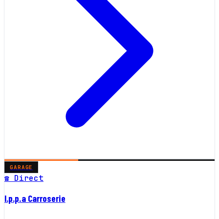
GARAGE
☎ Direct
I.p.p.a Carroserie