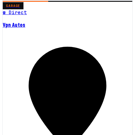
GARAGE
☎ Direct
Vpn Autos