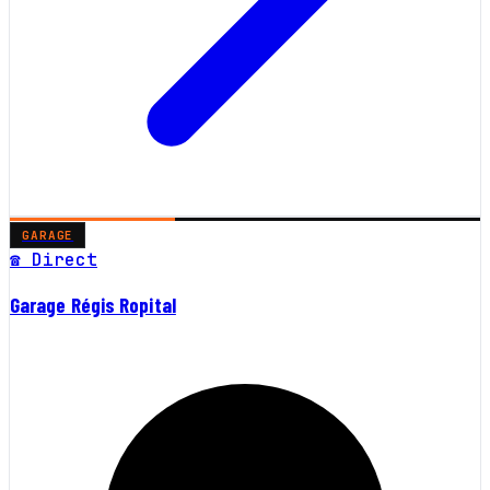
GARAGE
☎ Direct
Garage Régis Ropital