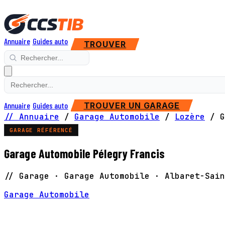
Annuaire
Guides auto
TROUVER
Annuaire
Guides auto
TROUVER UN GARAGE
// Annuaire
/
Garage Automobile
/
Lozère
/
G
GARAGE RÉFÉRENCÉ
Garage Automobile Pélegry Francis
// Garage · Garage Automobile · Albaret-Sain
Garage Automobile