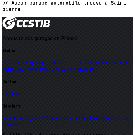
// Aucun garage automobile trouvé à Saint
pierre
Annuaire des garages en France
Atelier
Trouver un garage
Guides & conseils auto
Auto
Autres
véhicules
Moto
Sciences et Technologies
Contact
Contact
Mentions
Mentions légales
Politique de confidentialité
Politique de
cookies
© 2026 CCSTIB. Tous droits réservés.