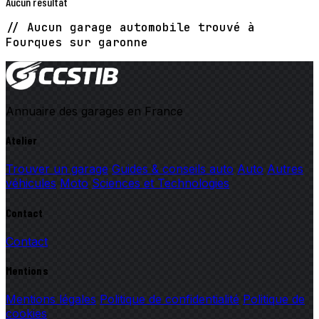
Aucun résultat
// Aucun garage automobile trouvé à
Fourques sur garonne
Annuaire des garages en France
Atelier
Trouver un garage
Guides & conseils auto
Auto
Autres
véhicules
Moto
Sciences et Technologies
Contact
Contact
Mentions
Mentions légales
Politique de confidentialité
Politique de
cookies