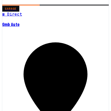
GARAGE
☎ Direct
Gmb Auto