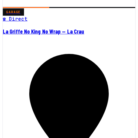
GARAGE
☎ Direct
La Griffe No King No Wrap — La Crau