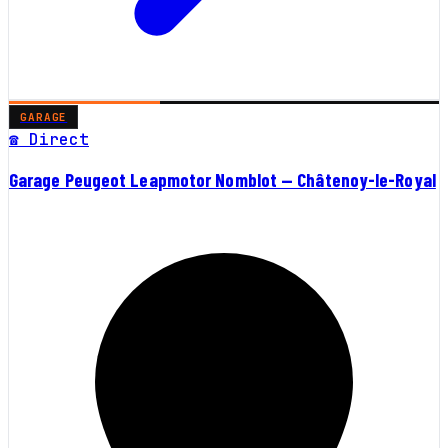
GARAGE
☎ Direct
Garage Peugeot Leapmotor Nomblot — Châtenoy-le-Royal