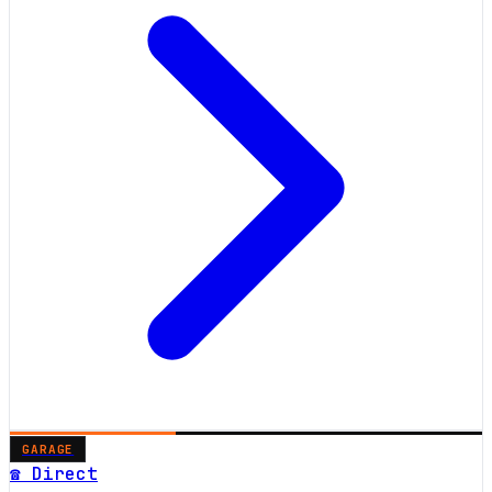
GARAGE
☎ Direct