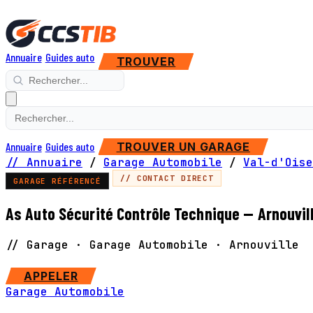
Annuaire
Guides auto
TROUVER
Annuaire
Guides auto
TROUVER UN GARAGE
// Annuaire
/
Garage Automobile
/
Val-d'Oise
// CONTACT DIRECT
GARAGE RÉFÉRENCÉ
As Auto Sécurité Contrôle Technique — Arnouvil
// Garage · Garage Automobile · Arnouville
SITE WEB
APPELER
Garage Automobile