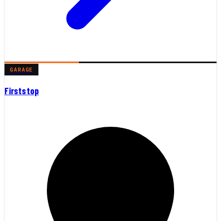
GARAGE
Firststop