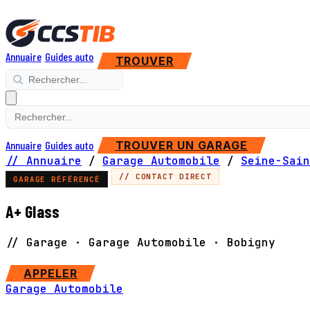
Annuaire
Guides auto
TROUVER
Annuaire
Guides auto
TROUVER UN GARAGE
// Annuaire
/
Garage Automobile
/
Seine-Sain
// CONTACT DIRECT
GARAGE RÉFÉRENCÉ
A+ Glass
// Garage · Garage Automobile · Bobigny
SITE WEB
APPELER
Garage Automobile