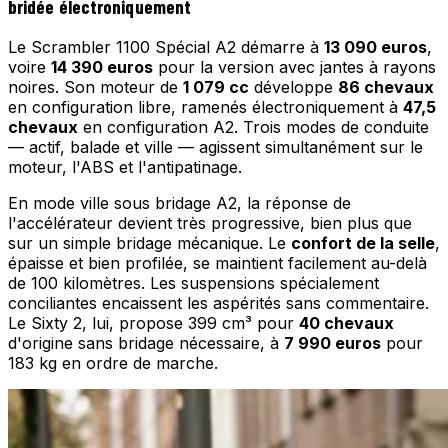
bridée électroniquement
Le Scrambler 1100 Spécial A2 démarre à
13 090 euros
,
voire
14 390 euros
pour la version avec jantes à rayons
noires. Son moteur de
1 079 cc
développe
86 chevaux
en configuration libre, ramenés électroniquement à
47,5
chevaux
en configuration A2. Trois modes de conduite
— actif, balade et ville — agissent simultanément sur le
moteur, l'ABS et l'antipatinage.
En mode ville sous bridage A2, la réponse de
l'accélérateur devient très progressive, bien plus que
sur un simple bridage mécanique. Le
confort de la selle
,
épaisse et bien profilée, se maintient facilement au-delà
de 100 kilomètres. Les suspensions spécialement
conciliantes encaissent les aspérités sans commentaire.
Le Sixty 2, lui, propose 399 cm³ pour
40 chevaux
d'origine sans bridage nécessaire, à
7 990 euros
pour
183 kg en ordre de marche.