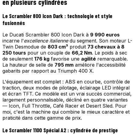
en plusieurs cylindrées
Le Scrambler 800 Icon Dark : technologie et style
fusionnés
Le Ducati Scrambler 800 Icon Dark à
9 990 euros
incarne l'
excellence italienne
du segment. Son moteur L-
Twin Desmodue de
803 cm³
produit
73 chevaux à 8
250 tours
pour un couple de
66,2 Nm
. Le poids à sec
de seulement
176 kg
favorise une
agilité
remarquable.
La hauteur de selle de
795 mm
améliore l'accessibilité
gabarits par rapport au Triumph 400 X.
L'équipement est complet : ABS en courbe, contrôle de
traction, deux modes de pilotage, éclairage LED intégral
et écran TFT. Ce modèle est un vrai succès commercial,
largement personnalisable, décliné en quatre variantes
— Icon, Full Throttle, Café Racer et Desert Sled. Pour
moi, c'est la machine qui combine le mieux caractère et
praticité dans cette gamme de prix.
Le Scrambler 1100 Spécial A2 : cylindrée de prestige