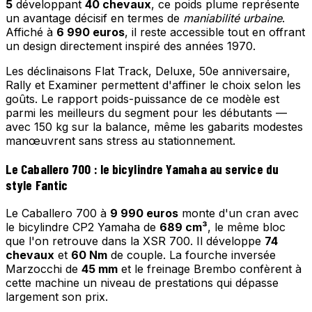
5
développant
40 chevaux
, ce poids plume représente
un avantage décisif en termes de
maniabilité urbaine
.
Affiché à
6 990 euros
, il reste accessible tout en offrant
un design directement inspiré des années 1970.
Les déclinaisons Flat Track, Deluxe, 50e anniversaire,
Rally et Examiner permettent d'affiner le choix selon les
goûts. Le rapport poids-puissance de ce modèle est
parmi les meilleurs du segment pour les débutants —
avec 150 kg sur la balance, même les gabarits modestes
manœuvrent sans stress au stationnement.
Le Caballero 700 : le bicylindre Yamaha au service du
style Fantic
Le Caballero 700 à
9 990 euros
monte d'un cran avec
le bicylindre CP2 Yamaha de
689 cm³
, le même bloc
que l'on retrouve dans la XSR 700. Il développe
74
chevaux
et
60 Nm
de couple. La fourche inversée
Marzocchi de
45 mm
et le freinage Brembo confèrent à
cette machine un niveau de prestations qui dépasse
largement son prix.