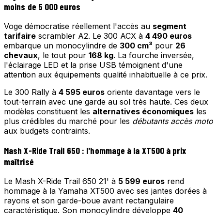
moins de 5 000 euros
Voge démocratise réellement l'accès au
segment
tarifaire
scrambler A2. Le 300 ACX à
4 490 euros
embarque un monocylindre de
300 cm³
pour
26
chevaux
, le tout pour
168 kg
. La fourche inversée,
l'éclairage LED et la prise USB témoignent d'une
attention aux équipements qualité inhabituelle à ce prix.
Le 300 Rally à
4 595 euros
oriente davantage vers le
tout-terrain avec une garde au sol très haute. Ces deux
modèles constituent les
alternatives économiques
les
plus crédibles du marché pour les
débutants accès moto
aux budgets contraints.
Mash X-Ride Trail 650 : l'hommage à la XT500 à prix
maîtrisé
Le Mash X-Ride Trail 650 21' à
5 599 euros
rend
hommage à la Yamaha XT500 avec ses jantes dorées à
rayons et son garde-boue avant rectangulaire
caractéristique. Son monocylindre développe
40