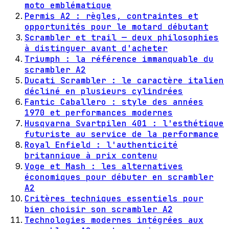
moto emblématique
Permis A2 : règles, contraintes et
opportunités pour le motard débutant
Scrambler et trail — deux philosophies
à distinguer avant d'acheter
Triumph : la référence immanquable du
scrambler A2
Ducati Scrambler : le caractère italien
décliné en plusieurs cylindrées
Fantic Caballero : style des années
1970 et performances modernes
Husqvarna Svartpilen 401 : l'esthétique
futuriste au service de la performance
Royal Enfield : l'authenticité
britannique à prix contenu
Voge et Mash : les alternatives
économiques pour débuter en scrambler
A2
Critères techniques essentiels pour
bien choisir son scrambler A2
Technologies modernes intégrées aux