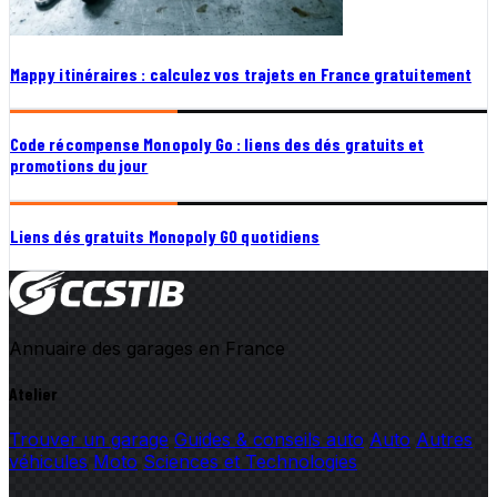
Mappy itinéraires : calculez vos trajets en France gratuitement
Code récompense Monopoly Go : liens des dés gratuits et
promotions du jour
Liens dés gratuits Monopoly GO quotidiens
Annuaire des garages en France
Atelier
Trouver un garage
Guides & conseils auto
Auto
Autres
véhicules
Moto
Sciences et Technologies