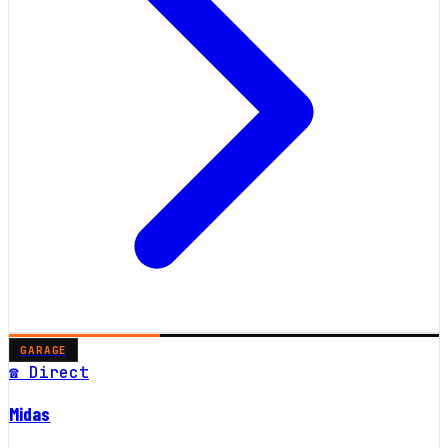
GARAGE
☎ Direct
Midas