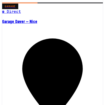
GARAGE
☎ Direct
Garage Daver — Nice