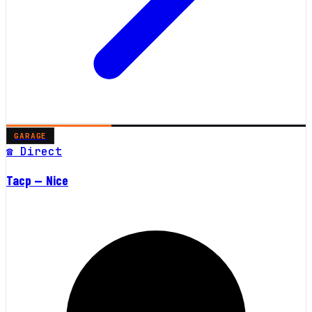
GARAGE
☎ Direct
Tacp — Nice