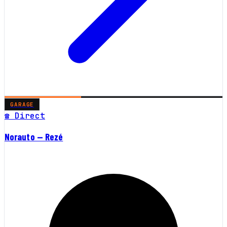
GARAGE
☎ Direct
Norauto — Rezé