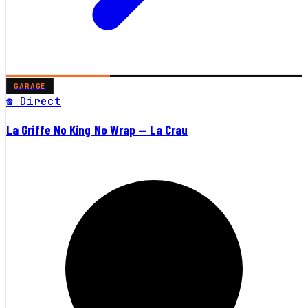
GARAGE
☎ Direct
La Griffe No King No Wrap — La Crau