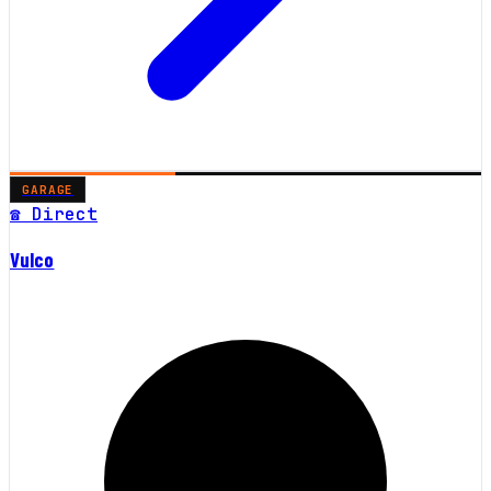
GARAGE
☎ Direct
Vulco