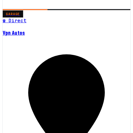
GARAGE
☎ Direct
Vpn Autos