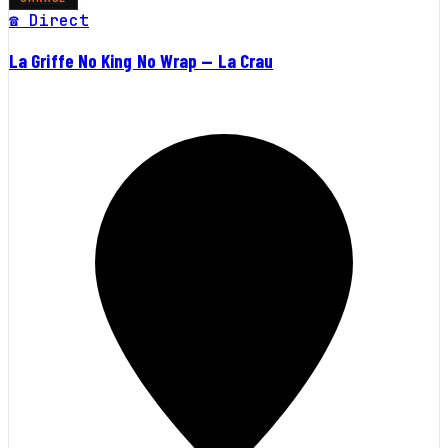
☎ Direct
La Griffe No King No Wrap — La Crau