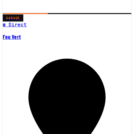
GARAGE
☎ Direct
Feu Vert