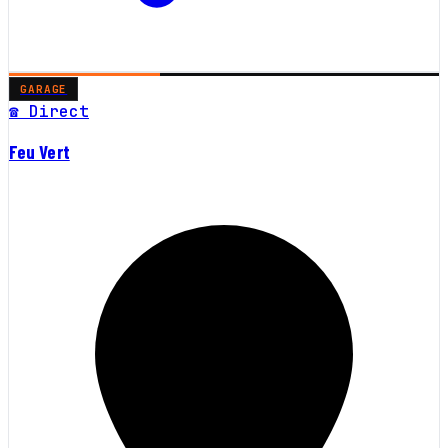
GARAGE
☎ Direct
Feu Vert