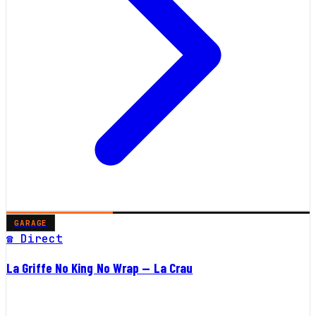
GARAGE
☎ Direct
La Griffe No King No Wrap — La Crau