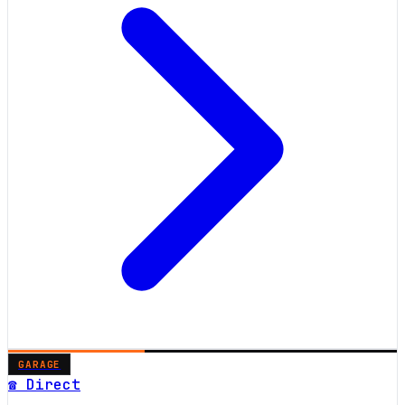
GARAGE
☎ Direct