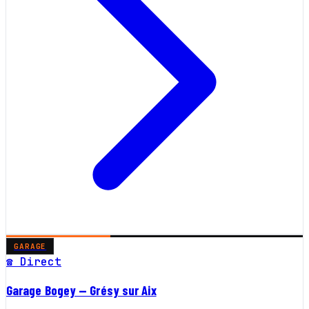
GARAGE
☎ Direct
Garage Bogey — Grésy sur Aix