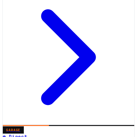
GARAGE
☎ Direct