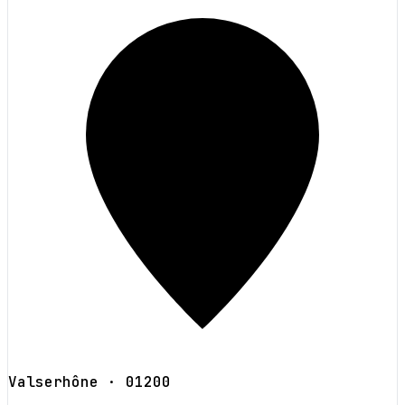
Valserhône
· 01200