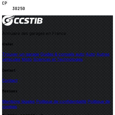
CP
30250
Annuaire des garages en France
Atelier
Trouver un garage
Guides & conseils auto
Auto
Autres
véhicules
Moto
Sciences et Technologies
Contact
Contact
Mentions
Mentions légales
Politique de confidentialité
Politique de
cookies