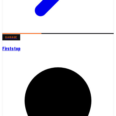
GARAGE
Firststop