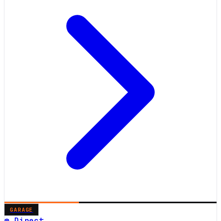
GARAGE
☎ Direct