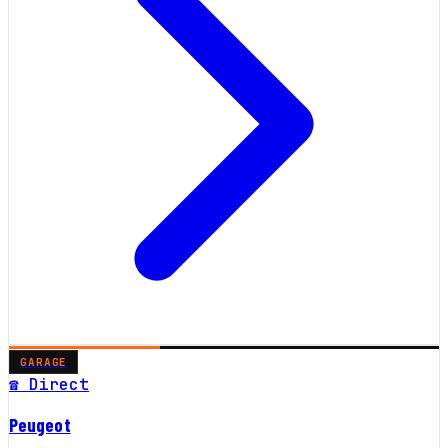
GARAGE
☎ Direct
Peugeot