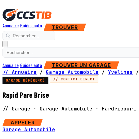
Annuaire
Guides auto
TROUVER
Annuaire
Guides auto
TROUVER UN GARAGE
// Annuaire
/
Garage Automobile
/
Yvelines
/
// CONTACT DIRECT
GARAGE RÉFÉRENCÉ
Rapid Pare Brise
// Garage · Garage Automobile · Hardricourt
SITE WEB
APPELER
Garage Automobile