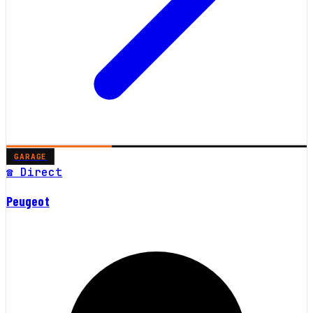
GARAGE
☎ Direct
Peugeot