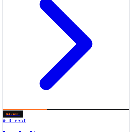
GARAGE
☎ Direct