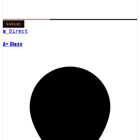
GARAGE
☎ Direct
A+ Glass