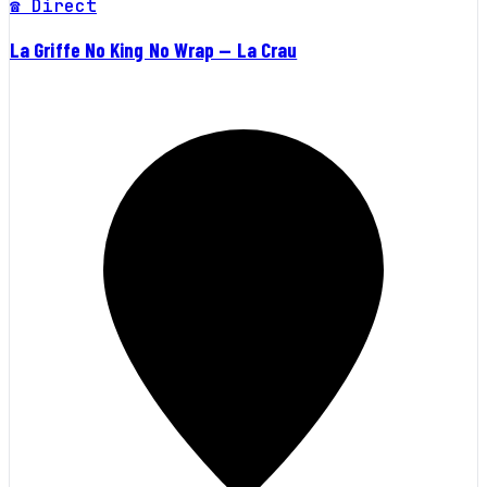
☎ Direct
La Griffe No King No Wrap — La Crau