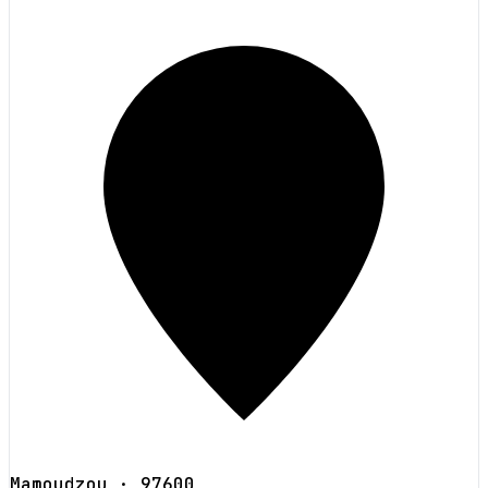
Mamoudzou
· 97600