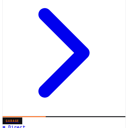
GARAGE
☎ Direct