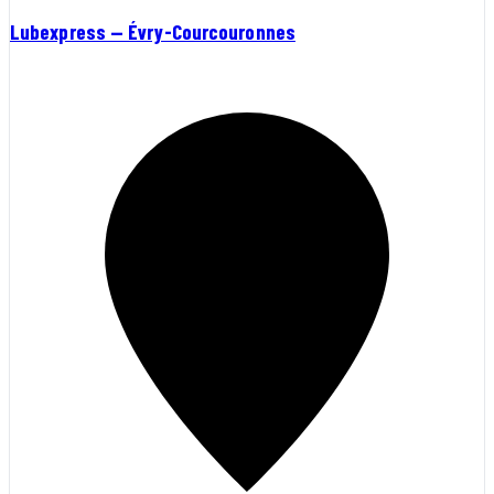
Lubexpress — Évry-Courcouronnes