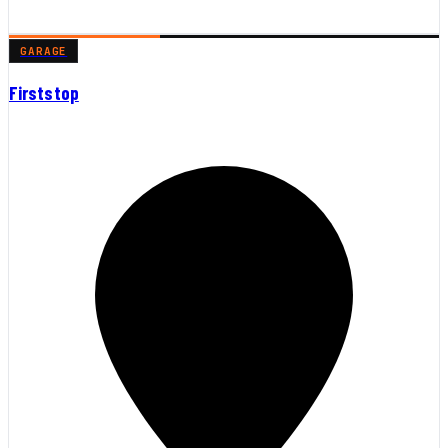
GARAGE
Firststop