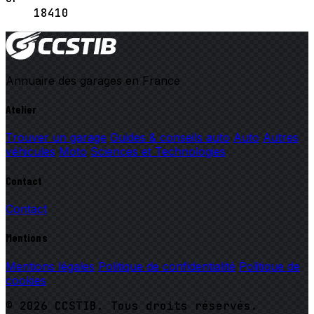
18410
Annuaire des garages en France
Atelier
Trouver un garage
Guides & conseils auto
Auto
Autres
véhicules
Moto
Sciences et Technologies
Contact
Contact
Mentions
Mentions légales
Politique de confidentialité
Politique de
cookies
© 2026 CCSTIB. Tous droits réservés.