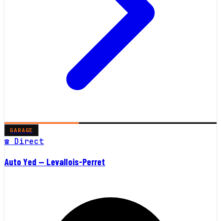
GARAGE
☎ Direct
Auto Yed — Levallois-Perret